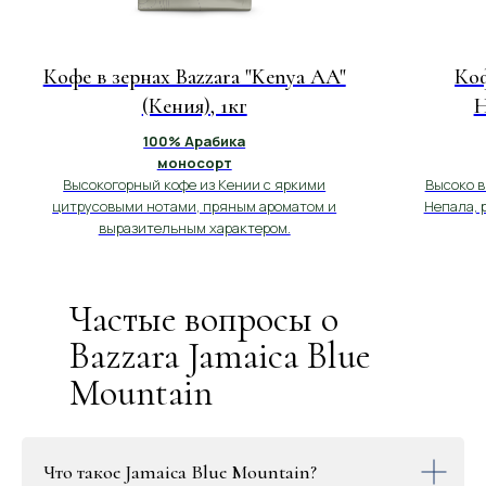
Кофе в зернах Bazzara "Kenya AA"
Коф
(Кения), 1кг
H
100% Арабика
моносорт
Высокогорный кофе из Кении с яркими
Высоко в
цитрусовыми нотами, пряным ароматом и
Непала, 
выразительным характером.
Частые вопросы о
Bazzara Jamaica Blue
Mountain
Что такое Jamaica Blue Mountain?