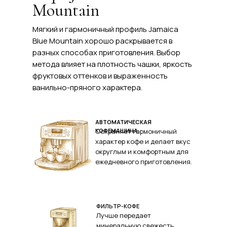
Mountain
Мягкий и гармоничный профиль Jamaica
Blue Mountain хорошо раскрывается в
разных способах приготовления. Выбор
метода влияет на плотность чашки, яркость
фруктовых оттенков и выраженность
ванильно-пряного характера.
АВТОМАТИЧЕСКАЯ
Сохраняет гармоничный
КОФЕМАШИНА
характер кофе и делает вкус
округлым и комфортным для
ежедневного приготовления.
ФИЛЬТР-КОФЕ
Лучше передает
минеральную свежесть,