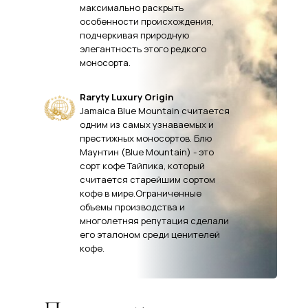
максимально раскрыть
особенности происхождения,
подчеркивая природную
элегантность этого редкого
моносорта.
Raryty Luxury Origin
Jamaica Blue Mountain считается
одним из самых узнаваемых и
престижных моносортов. Блю
Маунтин (Blue Mountain) - это
сорт кофе Тайпика, который
считается старейшим сортом
кофе в мире.Ограниченные
объемы производства и
многолетняя репутация сделали
его эталоном среди ценителей
кофе.