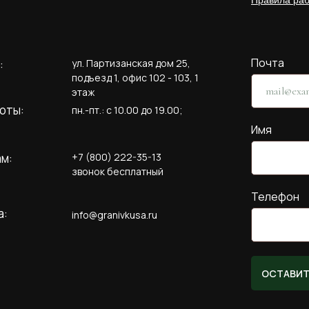
Правила ра
Почта
:
ул. Партизанская дом 25,
подъезд 1, офис 102 - 103, 1
этаж
оты:
пн.-пт.: c 10.00 до 19.00;
Имя
ам:
+7 (800) 222-35-13
звонок бесплатный
Телефон
а:
info@granivkusa.ru
ОСТАВИТ