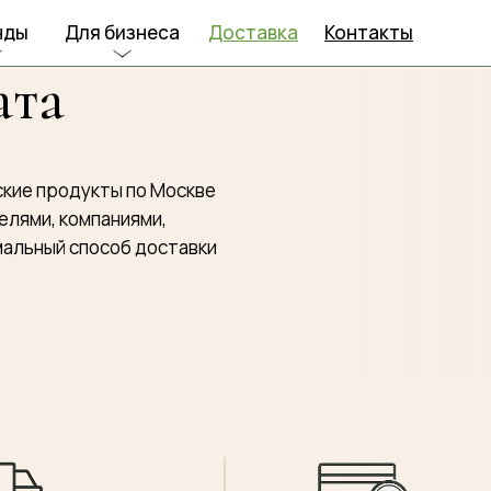
нды
Для бизнеса
Доставка
Контакты
ата
ские продукты по Москве
елями, компаниями,
i
мальный способ доставки
ldo
artino