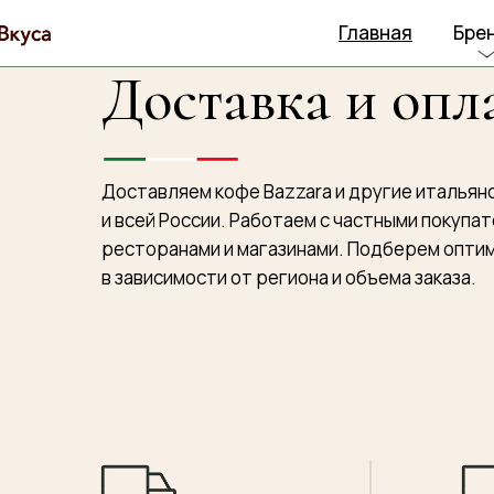
Главная
Бре
Доставка и опл
Bazzara
Itan Nardone
Доставляем кофе Bazzara и другие итальян
Montanini
и всей России. Работаем с частными покупат
Archibussacc
ресторанами и магазинами. Подберем опти
Arkè
в зависимости от региона и объема заказа.
La Pasta di A
Sole di San M