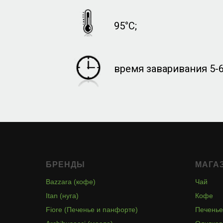
95°C;
время заваривания 5-6
БРЕНДЫ
МАГА
Bazzara (кофе)
Чай
Itan (нуга)
Кофе
Fiore (Печенье и панфорте)
Печенье