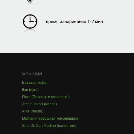
время заваривания 1-2 мин.
БРЕНДЫ
Bazzara (кофе)
Itan (нуга)
Fiore (Печенье и панфорте)
Archibusacci (масло)
Arke (масло)
Montanini (овощная консервация)
Sole De San Martino (панеттоне)