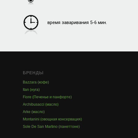
время заваривания 5-6 мин.
БРЕНДЫ
Bazzara (кофе)
Itan (нуга)
Fiore (Печенье и панфорте)
Archibusacci (масло)
Arke (масло)
Montanini (овощная консервация)
Sole De San Martino (панеттоне)